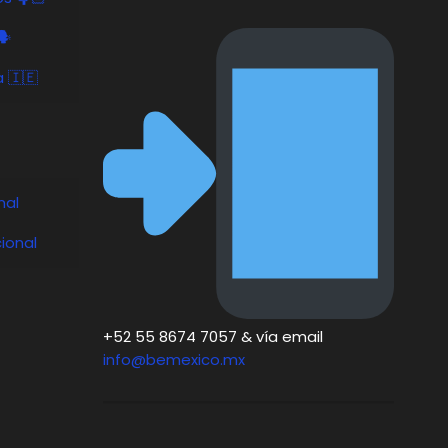
️
a 🇮🇪
nal
ional
+52 55 8674 7057 & vía email
info@bemexico.mx