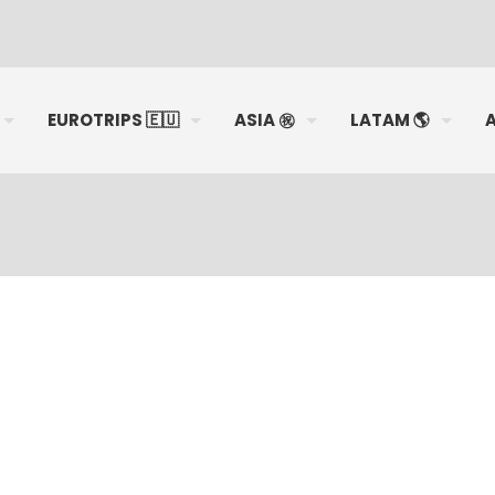
EUROTRIPS 🇪🇺
ASIA ㊗️
LATAM 🌎
A