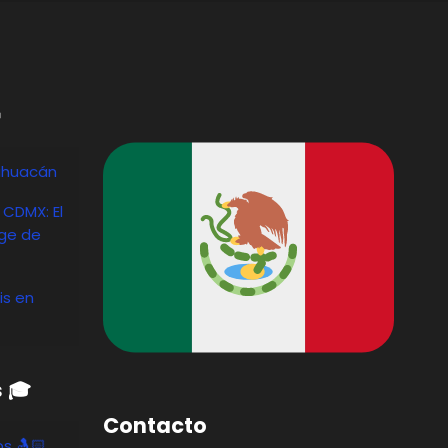

ihuacán
 CDMX: El
ge de
is en
s 🎓
Contacto
os 🤱🏻