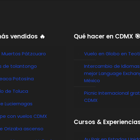
más vendidos 🔥
Qué hacer en CDMX 
e Muertos Pátzcuaro
Vuelo en Globo en Teot
s de tolantongo
Intercambio de Idiomas
mejor Language Exchan
eaca Potosína
México
o de Toluca
Picnic Internacional grat
CDMX
de Luciernagas
epe con vuelos CDMX
Cursos & Experiencia
de Orizaba ascenso
Au Pair en Estados Unid