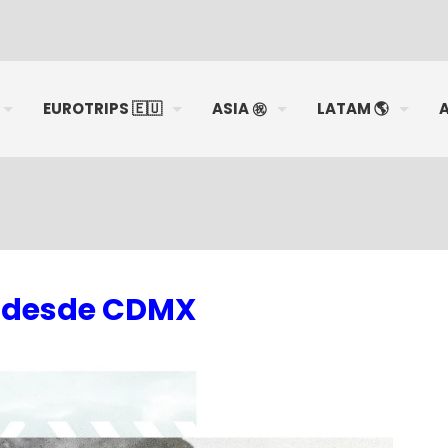
EUROTRIPS 🇪🇺
ASIA ㊗️
LATAM 🌎
A
a desde CDMX