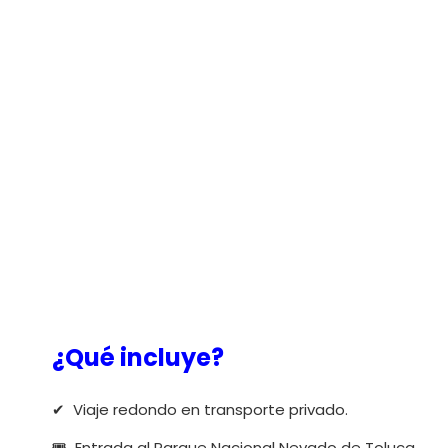
¿Qué incluye?
✔ ️ Viaje redondo en transporte privado.
🎟️ ️ Entrada al Parque Nacional Nevado de Toluca.