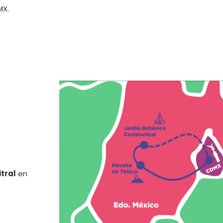
MX.
tral
en