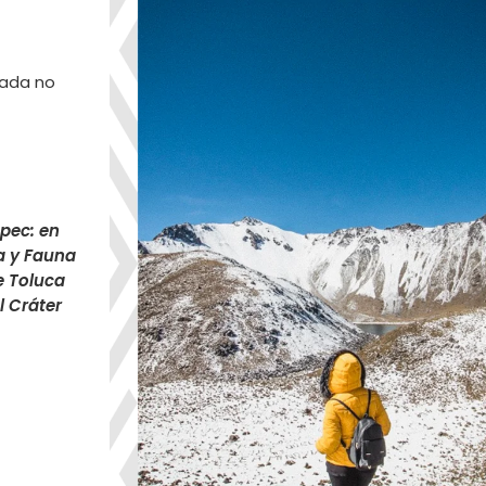
rada no
pec: en
a y Fauna
e Toluca
l Cráter