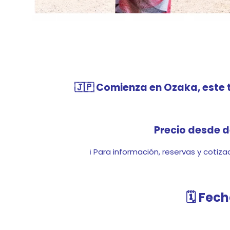
«¡Explora Japón con ‘Sakura Dreams’! Descubre Os
🇯🇵 Comienza en Ozaka, este t
Precio desde 
ℹ️ Para información, reservas y cotiz
🗓️ Fec