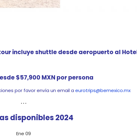
aka, Kyoto, Hakone y Tokio en una aventura única. ¡Vive el e
oriente!»
our incluye shuttle desde aeropuerto al Hotel
desde $57,900 MXN por persona
aciones por favor envía un email a
eurotrips@bemexico.mx
. . .
has disponibles 2024
Ene 09