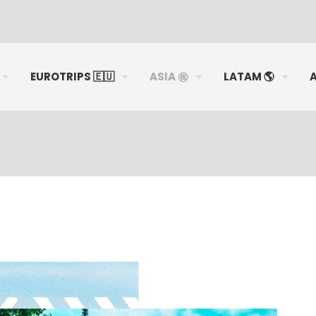
EUROTRIPS 🇪🇺
ASIA ㊗️
LATAM 🌎
A