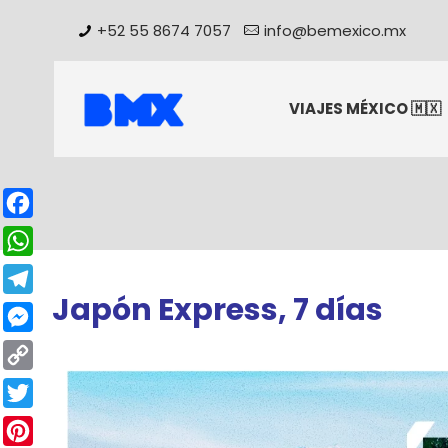
+52 55 8674 7057
info@bemexico.mx
VIAJES MÉXICO 🇲🇽
Facebook
WhatsApp
Japón Express, 7 días
Telegram
Messenger
Copy
Link
Twitter