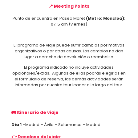
📍 Meeting Points
Punto de encuentro en Paseo Moret
(Metro: Moncloa)
:
07:15 am (viernes)
El programa de viaje puede sufrir cambios por motivos
organizativos o por otras causas. Los cambios no dan
lugar a derecho de devolución o reembolso.
El programa indicado no incluye actividades
opcionales/extras. Algunas de ellas podrás elegirlas en
el formulario de reserva, las demás actividades serán
informadas por nuestro tour leader a lo largo del tour.
🚌 Itinerario de viaje
Día 1 –
Madrid – Ávila – Salamanca – Madrid.
👉 Desglose del viaje: