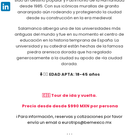
sido un destino popular y Patrimonio de la Humanidad
Pinterest
desde 1985. Con sus icónicas murallas de granito
anaranjado aún rodeando y protegiendo la ciudad
LinkedIn
desde su construcción en la era medieval.
Salamanca alberga una de las universidades más
antiguas del mundo y fue en su momento el centro de
educación en la historia temprana de España. La
universidad y su catedral están hechas de la famosa
piedra arenisca dorada que ha regalado
generosamente a la ciudad su apodo de «la ciudad
dorada.
🧍🧍‍♀️ EDAD APTA: 18-45 años
🇪🇸 Tour de ida y vuelta.
Precio desde desde $990 MXN por persona
ℹ️ Para información, reservas y cotizaciones por favor
envía un email a
eurotrips@bemexico.mx
. . .