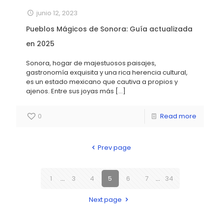
junio 12, 2023
Pueblos Mágicos de Sonora: Guía actualizada
en 2025
Sonora, hogar de majestuosos paisajes,
gastronomía exquisita y una rica herencia cultural,
es un estado mexicano que cautiva a propios y
ajenos. Entre sus joyas más
[…]
0
Read more
Prev page
1
...
3
4
5
6
7
...
34
Next page