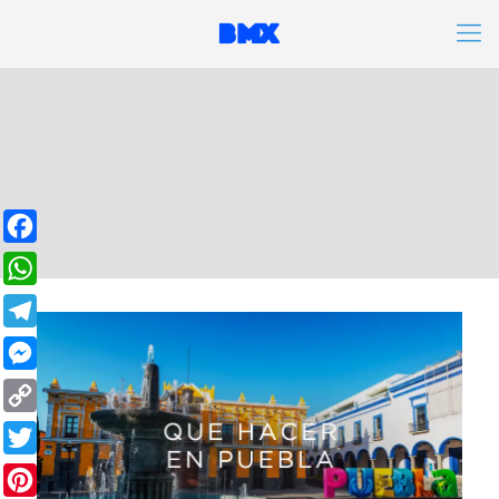
Facebook
WhatsApp
Telegram
Messenger
Copy
Link
Twitter