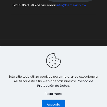
+52 55 8674 7057 & vía email
info@bemexico.mx
Be México
© 2015-2024 Todos los derechos
reservados. |
Terminos & Condiciones
&
Privacidad de
Datos
.
Este sitio web utiliza cookies para mejorar su experiencia.
Al utilizar este sitio web aceptas nuestra
Política de
Protección de Datos
.
Read more
1
Accepto