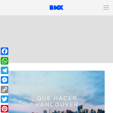
Facebook
WhatsApp
Telegram
Messenger
Copy
Link
Twitter