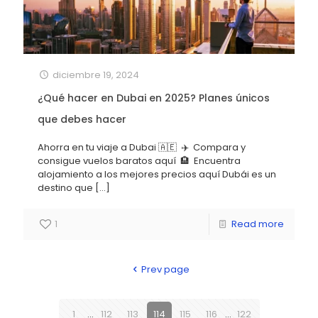
diciembre 19, 2024
¿Qué hacer en Dubai en 2025? Planes únicos
que debes hacer
Ahorra en tu viaje a Dubai 🇦🇪 ✈️ Compara y
consigue vuelos baratos aquí 🏨 Encuentra
alojamiento a los mejores precios aquí Dubái es un
destino que
[…]
1
Read more
Prev page
1
...
112
113
114
115
116
...
122