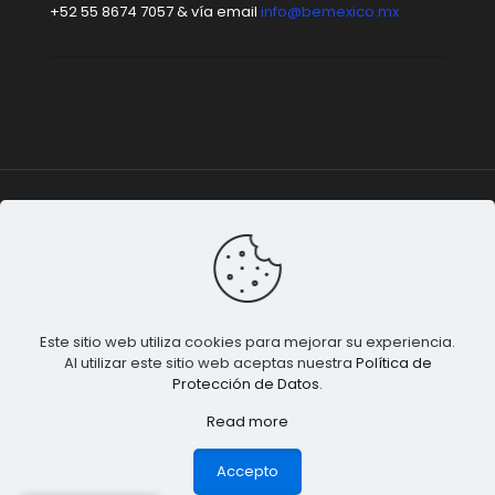
+52 55 8674 7057 & vía email
info@bemexico.mx
Be México
© 2015-2024 Todos los derechos
reservados. |
Terminos & Condiciones
&
Privacidad de
Datos
.
Este sitio web utiliza cookies para mejorar su experiencia.
Al utilizar este sitio web aceptas nuestra
Política de
Protección de Datos
.
Read more
1
Accepto