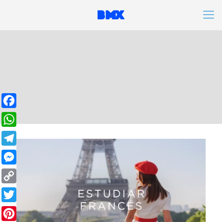
Facebook
WhatsApp
Telegram
Messenger
Copy
Link
Twitter