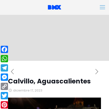
Facebook
WhatsApp
Telegram
Calvillo, Aguascalientes
Messenger
diciembre 17, 2023
Copy
Link
Twitter