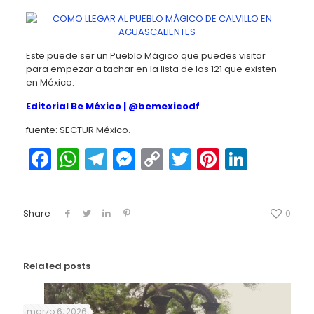
Este puede ser un Pueblo Mágico que puedes visitar
para empezar a tachar en la lista de los 121 que existen
en México.
Editorial Be México |
@bemexicodf
fuente: SECTUR México.
Facebook
WhatsApp
Telegram
Messenger
Copy
Twitter
Pinteres
Linked
Link
Share
0
Related posts
marzo 6, 2026