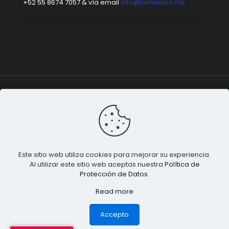
+52 55 8674 7057 & vía email
info@bemexico.mx
Be México
© 2015-2024 Todos los derechos
reservados. |
Terminos & Condiciones
&
Privacidad de
Datos
.
Este sitio web utiliza cookies para mejorar su experiencia.
Al utilizar este sitio web aceptas nuestra
Política de
Protección de Datos
.
Read more
1
Accepto