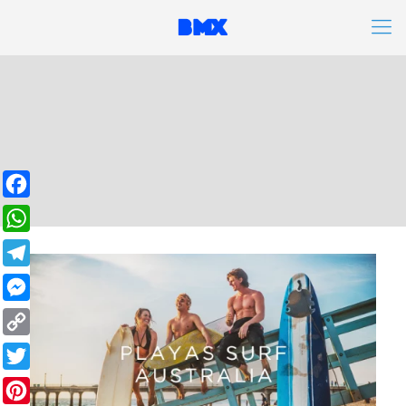
Facebook
WhatsApp
Telegram
Messenger
Copy
Link
Twitter