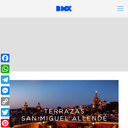
Facebook
WhatsApp
Telegram
Messenger
Copy
Link
Twitter