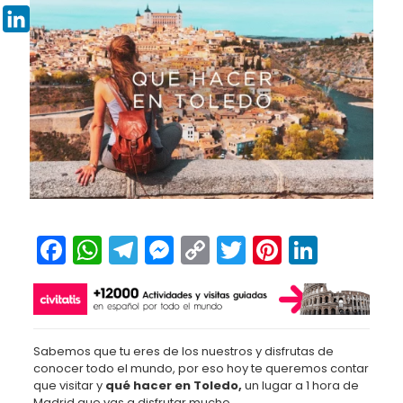
Pinterest
LinkedIn
Facebook
WhatsApp
Telegram
Messenger
Copy
Twitter
Pinteres
Linked
Link
Sabemos que tu eres de los nuestros y disfrutas de
conocer todo el mundo, por eso hoy te queremos contar
que visitar y
qué hacer en Toledo,
un lugar a 1 hora de
Madrid que vas a disfrutar mucho.