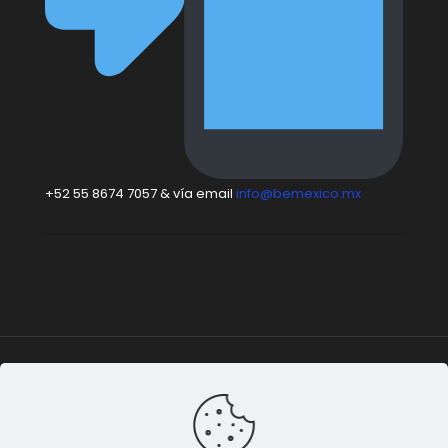
+52 55 8674 7057 & vía email
info@bemexico.mx
Be México
© 2015-2024 Todos los derechos
reservados. |
Terminos & Condiciones
&
Privacidad de