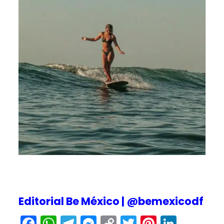
Editorial Be México |
@bemexicodf
Facebook
WhatsApp
Telegram
Messenger
Copy
Twitter
Pinteres
Linked