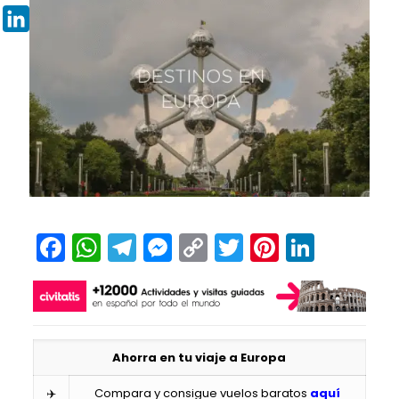
Pinterest
LinkedIn
Facebook
WhatsApp
Telegram
Messenger
Copy
Twitter
Pinteres
Linked
Link
Ahorra en tu viaje a Europa
✈️
Compara y consigue vuelos baratos
aquí