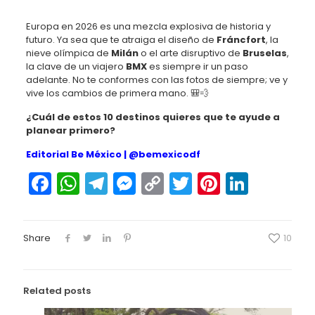
Europa en 2026 es una mezcla explosiva de historia y
futuro. Ya sea que te atraiga el diseño de
Fráncfort
, la
nieve olímpica de
Milán
o el arte disruptivo de
Bruselas
,
la clave de un viajero
BMX
es siempre ir un paso
adelante. No te conformes con las fotos de siempre; ve y
vive los cambios de primera mano. 🎒💨
¿Cuál de estos 10 destinos quieres que te ayude a
planear primero?
Editorial Be México |
@bemexicodf
Facebook
WhatsApp
Telegram
Messenger
Copy
Twitter
Pinteres
Linked
Link
Share
10
Related posts