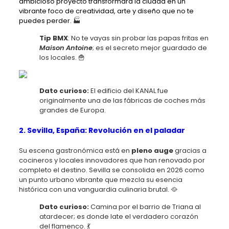
ambicioso proyecto transformará la ciudad en un
vibrante foco de creatividad, arte y diseño que no te
puedes perder.
🏭
Tip BMX
: No te vayas sin probar las papas fritas en
Maison Antoine
; es el secreto mejor guardado de
los locales. 🍟
Dato curioso:
El edificio del KANAL fue
originalmente una de las fábricas de coches más
grandes de Europa.
2. Sevilla, España: Revolución en el paladar
Su escena gastronómica está en
pleno auge
gracias a
cocineros y locales innovadores que han renovado por
completo el destino. Sevilla se consolida en 2026 como
un punto urbano vibrante que mezcla su esencia
histórica con una vanguardia culinaria brutal. 🥘
Dato curioso:
Camina por el barrio de Triana al
atardecer; es donde late el verdadero corazón
del flamenco. 💃