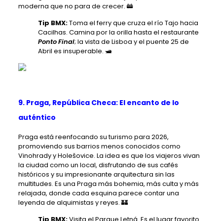
moderna que no para de crecer. 🚋
Tip BMX:
Toma el ferry que cruza el río Tajo hacia
Cacilhas. Camina por la orilla hasta el restaurante
Ponto Final
; la vista de Lisboa y el puente 25 de
Abril es insuperable. 🛥️
9. Praga, República Checa: El encanto de lo
auténtico
Praga está reenfocando su turismo para 2026,
promoviendo sus barrios menos conocidos como
Vinohrady y Holešovice. La idea es que los viajeros vivan
la ciudad como un local, disfrutando de sus cafés
históricos y su impresionante arquitectura sin las
multitudes. Es una Praga más bohemia, más culta y más
relajada, donde cada esquina parece contar una
leyenda de alquimistas y reyes. 🏰
Tip BMX:
Visita el Parque Letná. Es el lugar favorito