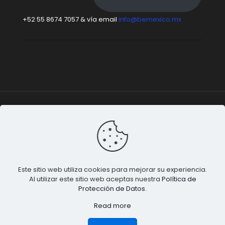
+52 55 8674 7057 & vía email
info@bemexico.mx
Be México
© 2015-2024 Todos los derechos
reservados. |
Terminos & Condiciones
&
Privacidad de
Datos
.
Este sitio web utiliza cookies para mejorar su experiencia.
Al utilizar este sitio web aceptas nuestra
Política de
Protección de Datos
.
Read more
1
💬 ¿Necesitas ayuda?