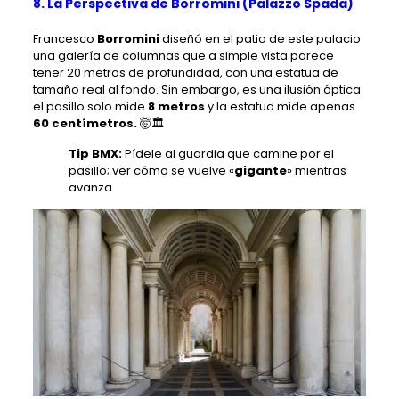
8. La Perspectiva de Borromini (Palazzo Spada)
Francesco
Borromini
diseñó en el patio de este palacio
una galería de columnas que a simple vista parece
tener 20 metros de profundidad, con una estatua de
tamaño real al fondo. Sin embargo, es una ilusión óptica:
el pasillo solo mide
8 metros
y la estatua mide apenas
60 centímetros.
🤯🏛️
Tip BMX:
Pídele al guardia que camine por el
pasillo; ver cómo se vuelve «
gigante
» mientras
avanza.