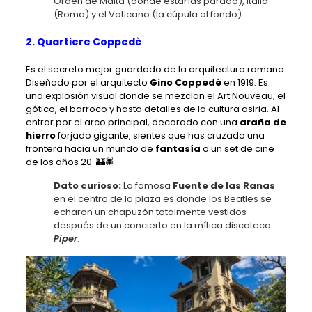
Orden de Malta (donde estarías parado), Italia
(Roma) y el Vaticano (la cúpula al fondo).
2. Quartiere Coppedè
Es el secreto mejor guardado de la arquitectura romana.
Diseñado por el arquitecto
Gino Coppedè
en 1919. Es
una explosión visual donde se mezclan el Art Nouveau, el
gótico, el barroco y hasta detalles de la cultura asiria. Al
entrar por el arco principal, decorado con una
araña de
hierro
forjado gigante, sientes que has cruzado una
frontera hacia un mundo de
fantasía
o un set de cine
de los años 20. 🏰🕷️
Dato curioso:
La famosa
Fuente de las Ranas
en el centro de la plaza es donde los Beatles se
echaron un chapuzón totalmente vestidos
después de un concierto en la mítica discoteca
Piper
.