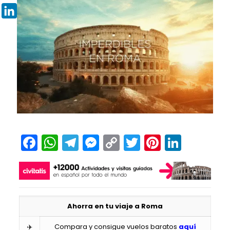
Pinterest
LinkedIn
Facebook
WhatsApp
Telegram
Messenger
Copy
Twitter
Pinteres
Linked
Link
Ahorra en tu viaje a Roma
✈️
Compara y consigue vuelos baratos
aquí