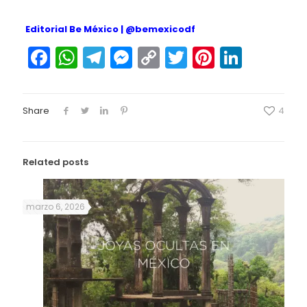
Editorial Be México |
@bemexicodf
Facebook
WhatsApp
Telegram
Messenger
Copy
Twitter
Pinteres
Linked
Link
Share
4
Related posts
marzo 6, 2026