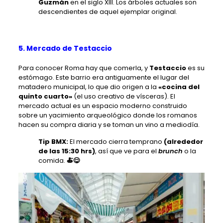
Guzmán
en el siglo XIII. Los árboles actuales son
descendientes de aquel ejemplar original.
5. Mercado de Testaccio
Para conocer Roma hay que comerla, y
Testaccio
es su
estómago. Este barrio era antiguamente el lugar del
matadero municipal, lo que dio origen a la
«cocina del
quinto cuarto»
(el uso creativo de vísceras). El
mercado actual es un espacio moderno construido
sobre un yacimiento arqueológico donde los romanos
hacen su compra diaria y se toman un vino a mediodía.
Tip BMX:
El mercado cierra temprano
(alrededor
de las 15:30 hrs)
, así que ve para el
brunch
o la
comida.
🍝😋