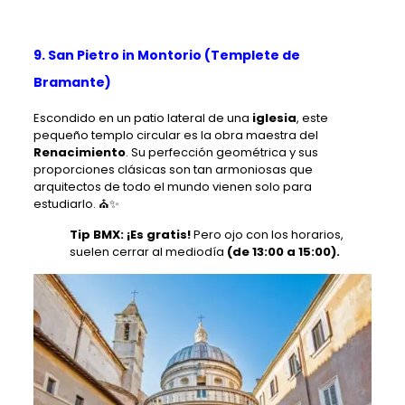
9. San Pietro in Montorio (Templete de
Bramante)
Escondido en un patio lateral de una
iglesia
, este
pequeño templo circular es la obra maestra del
Renacimiento
. Su perfección geométrica y sus
proporciones clásicas son tan armoniosas que
arquitectos de todo el mundo vienen solo para
estudiarlo. ⛪✨
Tip BMX: ¡Es gratis!
Pero ojo con los horarios,
suelen cerrar al mediodía
(de 13:00 a 15:00).