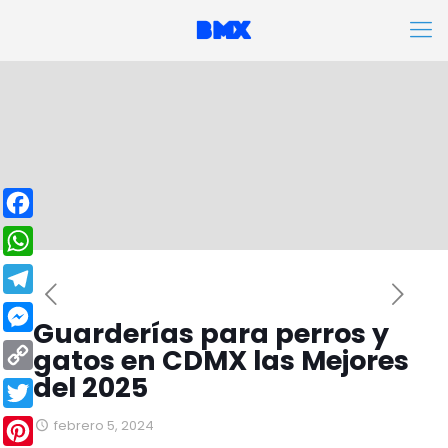
Facebook
WhatsApp
Telegram
Guarderías para perros y
Messenger
gatos en CDMX las Mejores
del 2025
Copy
Link
Twitter
febrero 5, 2024