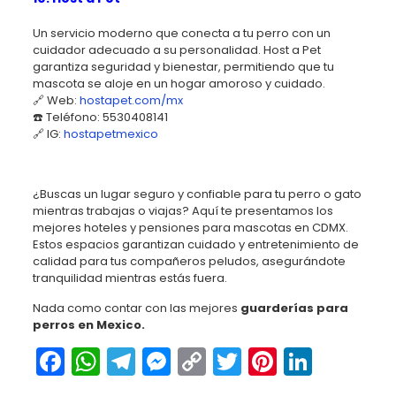
Un servicio moderno que conecta a tu perro con un
cuidador adecuado a su personalidad. Host a Pet
garantiza seguridad y bienestar, permitiendo que tu
mascota se aloje en un hogar amoroso y cuidado.
🔗 Web:
hostapet.com/mx
☎️ Teléfono: 5530408141
🔗 IG:
hostapetmexico
¿Buscas un lugar seguro y confiable para tu perro o gato
mientras trabajas o viajas? Aquí te presentamos los
mejores hoteles y pensiones para mascotas en CDMX.
Estos espacios garantizan cuidado y entretenimiento de
calidad para tus compañeros peludos, asegurándote
tranquilidad mientras estás fuera.
Nada como contar con las mejores
guarderías para
perros en Mexico.
Facebook
WhatsApp
Telegram
Messenger
Copy
Twitter
Pinteres
Linked
Link