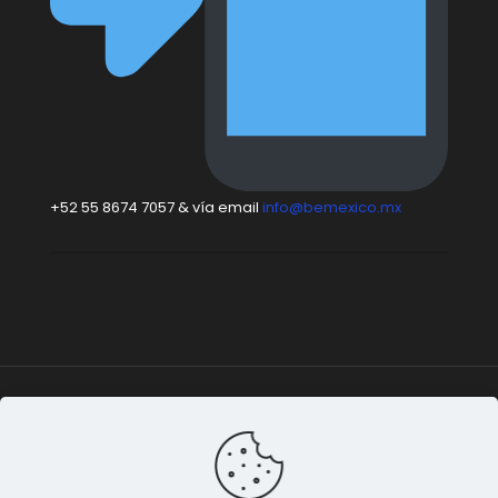
+52 55 8674 7057 & vía email
info@bemexico.mx
Be México
© 2015-2024 Todos los derechos
reservados. |
Terminos & Condiciones
&
Privacidad de