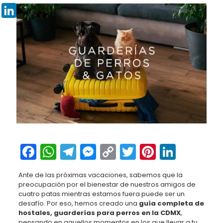
Pinterest
LinkedIn
Facebook
WhatsApp
Telegram
Messenger
Copy
Twitter
Pinteres
Linked
Link
Ante de las próximas vacaciones, sabemos que la
preocupación por el bienestar de nuestros amigos de
cuatro patas mientras estamos fuera puede ser un
desafío. Por eso, hemos creado una
guía completa de
hostales, guarderías para perros en la CDMX
,
pensando en aquellos momentos en los que llevar a tu