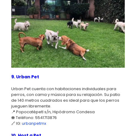
9. Urban Pet
Urban Pet cuenta con habitaciones individuales para
perros, con cama y música para su relajación. Su patio
de 140 metros cuadrados es ideal para que los perros
jueguen libremente.
📍 Popocatépetl s/n, Hipódromo Condesa
☎️ Teléfono: 5541713876
🔗 IG:
urbanpetmx
10. Host a Pet