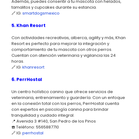
Además, puedes consentir a tu mascota con helados,
tamalitos y cupcakes durante su estancia.
🔗 IG:
smartdogsmexico
5. Khan Resort
Con actividades recreativas, alberca, agility y más, Khan
Resort es perfecto para mejorar la integración y
comportamiento de tu mascota con otros perros.
Cuentan con atención veterinaria y vigilancia las 24
horas.
🔗 IG:
khanresort
6. PerrHostal
Un centro holístico canino que ofrece servicios de
veterinaria, entrenamiento y guardería. Con un enfoque
en la conexión total con los perros, PerrHostal cuenta
con expertos en psicología canina para brindar
tranquilidad y cuidado integral.
📍 Avenida 3 #140, San Pedro de los Pinos
☎️ Teléfono: 5565887710
🔗 IG:
perrhostal