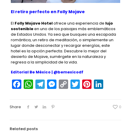
El retiro perfecto en Folly Mojave
El
Folly Mojave Hotel
ofrece una experiencia de
lujo
sostenible
en uno de los paisajes más emblemáticos
de Estados Unidos. Ya sea que busques una escapada
romántica, un retiro de meditación, o simplemente un
lugar donde desconectar y recargar energías, este
hotel es la opción perfecta. Descubre lo mejor del
desierto de Mojave, sumérgete en la naturaleza y
regresa a la simplicidad de la vida.
Editorial Be México |
@bemexicodf
Facebook
WhatsApp
Telegram
Messenger
Copy
Twitter
Pinteres
Linked
Link
Share
0
Related posts