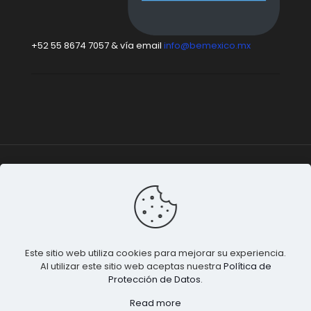
+52 55 8674 7057 & vía email
info@bemexico.mx
Be México
© 2015-2024 Todos los derechos
reservados. |
Terminos & Condiciones
&
Privacidad de
Datos
.
Este sitio web utiliza cookies para mejorar su experiencia.
Al utilizar este sitio web aceptas nuestra
Política de
Protección de Datos
.
Read more