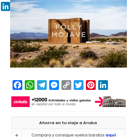
Pinterest
LinkedIn
Facebook
WhatsApp
Telegram
Messenger
Copy
Twitter
Pinteres
Linked
Link
Ahorra en tu viaje a Aruba
✈️
Compara y consigue vuelos baratos
aquí