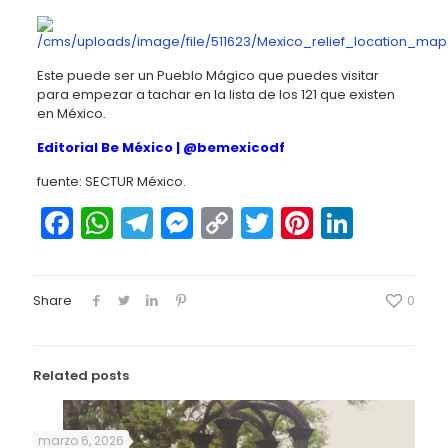
Este puede ser un Pueblo Mágico que puedes visitar
para empezar a tachar en la lista de los 121 que existen
en México.
Editorial Be México |
@bemexicodf
fuente: SECTUR México.
Facebook
WhatsApp
Telegram
Messenger
Copy
Twitter
Pinteres
Linked
Link
Share
0
Related posts
marzo 6, 2026