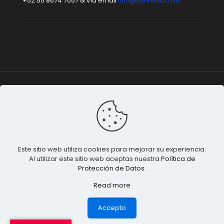
+52 55 8674 7057 & vía email
info@bemexico.mx
Be México
© 2015-2024 Todos los derechos
reservados. |
Terminos & Condiciones
&
Privacidad de
Datos
.
Este sitio web utiliza cookies para mejorar su experiencia.
Al utilizar este sitio web aceptas nuestra
Política de
Protección de Datos
.
Read more
1
💬 ¿Necesitas ayuda?
Accepto