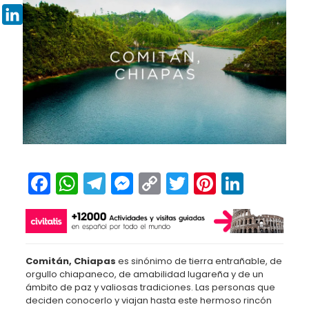
Pinterest
LinkedIn
Facebook
WhatsApp
Telegram
Messenger
Copy
Twitter
Pinteres
Linked
Link
Comitán, Chiapas
es sinónimo de tierra entrañable, de
orgullo chiapaneco, de amabilidad lugareña y de un
ámbito de paz y valiosas tradiciones. Las personas que
deciden conocerlo y viajan hasta este hermoso rincón