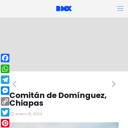
Facebook
WhatsApp
Telegram
Comitán de Domínguez,
Messenger
Chiapas
Copy
enero 10, 2024
Link
Twitter