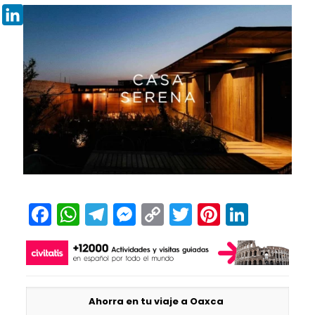
Pinterest
LinkedIn
Facebook
WhatsApp
Telegram
Messenger
Copy
Twitter
Pinteres
Linked
Link
Ahorra en tu viaje a Oaxca