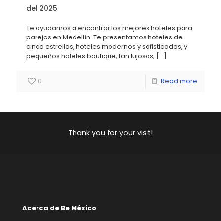
del 2025
Te ayudamos a encontrar los mejores hoteles para
parejas en Medellín. Te presentamos hoteles de
cinco estrellas, hoteles modernos y sofisticados, y
pequeños hoteles boutique, tan lujosos,
[…]
0
Read more
Thank you for your visit!
Acerca de Be México