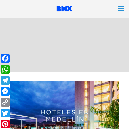
Facebook
WhatsApp
Telegram
Messenger
Copy
Link
Twitter