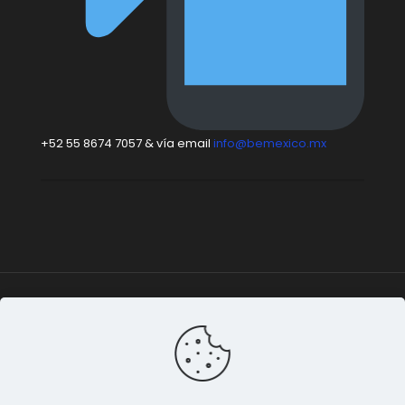
+52 55 8674 7057 & vía email
info@bemexico.mx
Be México
© 2015-2024 Todos los derechos
reservados. |
Terminos & Condiciones
&
Privacidad de
Datos
.