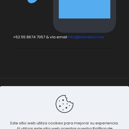
+52 55 8674 7057 & vía email
info@bemexico.mx
Be México
© 2015-2024 Todos los derechos
reservados. |
Terminos & Condiciones
&
Privacidad de
Datos
.
Este sitio web utiliza cookies para mejorar su experiencia.
Al utilizar este sitio web aceptas nuestra
Política de