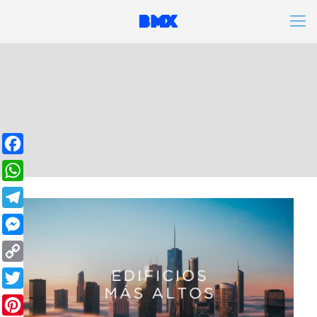
Facebook
WhatsApp
Telegram
Messenger
Copy
Link
Twitter