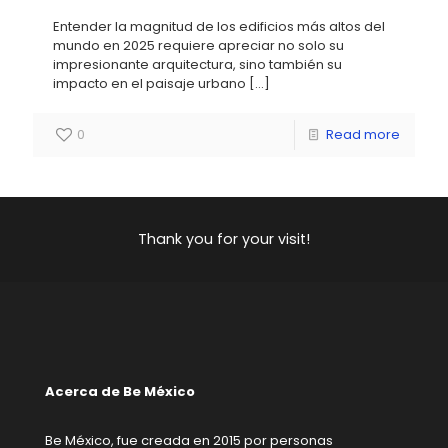
Entender la magnitud de los edificios más altos del
mundo en 2025 requiere apreciar no solo su
impresionante arquitectura, sino también su
impacto en el paisaje urbano
[…]
0
Read more
Thank you for your visit!
Acerca de Be México
Be México, fue creada en 2015 por personas