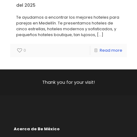
del 2025
Te ayudamos a encontrar los mejores hoteles para
parejas en Medellín. Te presentamos hoteles de
cinco estrellas, hoteles modernos y sofisticados, y
pequeños hoteles boutique, tan lujosos,
[…]
0
Read more
Thank you for your visit!
Acerca de Be México