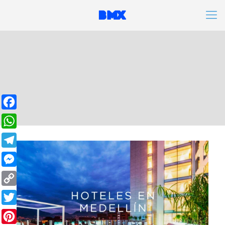
Facebook
WhatsApp
Telegram
Messenger
Copy
Link
Twitter