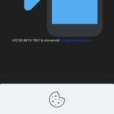
+52 55 8674 7057 & vía email
info@bemexico.mx
Be México
© 2015-2024 Todos los derechos
reservados. |
Terminos & Condiciones
&
Privacidad de
Datos
.